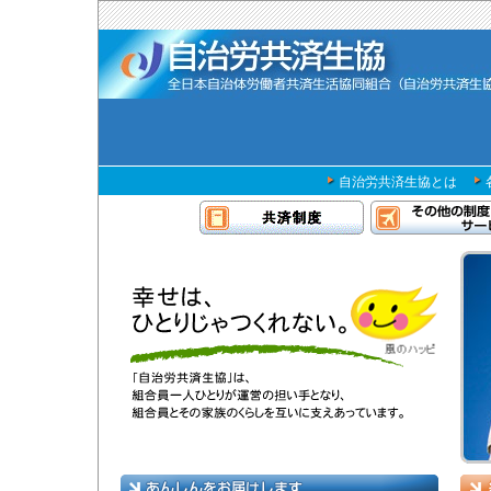
本
文
へ
ジ
ャ
ン
プ
自治労共済生協とは