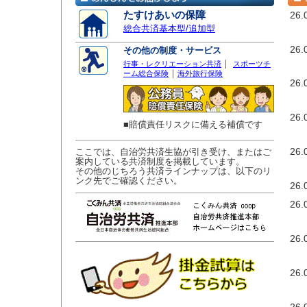
たすけあいの保障
26.
総合共済基本型/追加型
26.
その他の制度・サービス
｜
行事・レクリエーション共済
スポーツチ
｜
ーム総合保険
海外旅行保険
26.
26.
■賠償責任リスクに備える補償です
26.
ここでは、自治労共済生協が引き受け、またはご
案内している共済制度を掲載しています。
その他のじちろう共済ラインナップは、以下のリ
ンク先でご確認ください。
26.
26.
26.
26.
26.